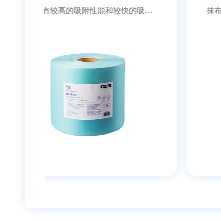
的吸附
抹布具有较高的吸附性能和较快的吸附
使用，
速度 ◎干湿强度高，可配合溶剂使用，
屑且擦
满足日常各种擦拭需求 ◎较低掉屑且擦
 ◎强韧
拭后不易留尘-满足工艺环境需求 ◎强韧
全
耐磨，可擦拭粗糙表面 ◎卫生安全-不含
有害重金属或致病病菌