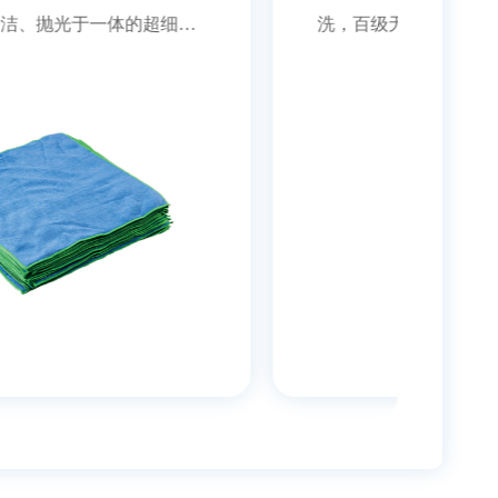
洗，百级无尘室生产包装 ◎快速吸附，
抹布具
良好除尘性能 ◎触感柔细，擦拭时不会
速度 
造成表面损伤
满足日
拭后不
耐磨，