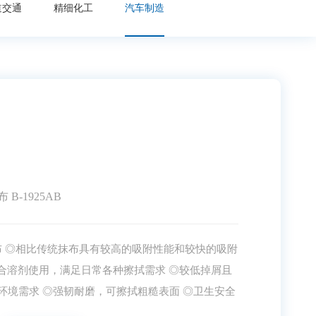
道交通
精细化工
汽车制造
 B-1925AB
擦拭布 ◎相比传统抹布具有较高的吸附性能和较快的吸附
合溶剂使用，满足日常各种擦拭需求 ◎较低掉屑且
环境需求 ◎强韧耐磨，可擦拭粗糙表面 ◎卫生安全