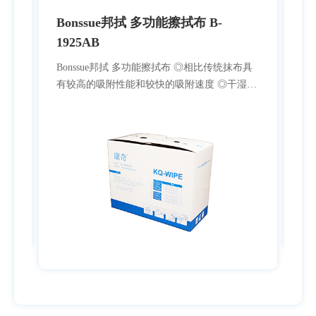
Bonssue邦拭 多功能擦拭布 B-
B
1925AB
Bo
性能
构
Bonssue邦拭 多功能擦拭布 ◎相比传统抹布具
速
有较高的吸附性能和较快的吸附速度 ◎干湿强
易留
度高，可配合溶剂使用，满足日常各种擦拭需
使
求 ◎较低掉屑且擦拭后不易留尘-满足工艺环境
需求 ◎强韧耐磨，可擦拭粗糙表面 ◎卫生安全