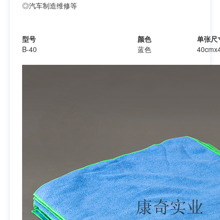
◎汽车制造维修等
型号
颜色
单张尺
B-40
蓝色
40cmx