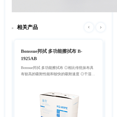
相关产品
Bonssue邦拭 多功能擦拭布 B-
B
1925AB
Bo
性能
构
Bonssue邦拭 多功能擦拭布 ◎相比传统抹布具
速
有较高的吸附性能和较快的吸附速度 ◎干湿强
易留
度高，可配合溶剂使用，满足日常各种擦拭需
使
求 ◎较低掉屑且擦拭后不易留尘-满足工艺环境
需求 ◎强韧耐磨，可擦拭粗糙表面 ◎卫生安全